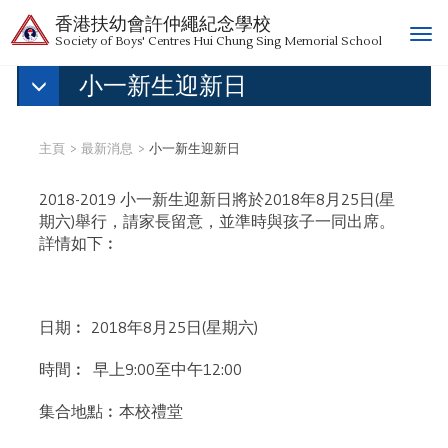
香港扶幼會許仲繩紀念學校
T
Society of Boys' Centres Hui Chung Sing Memorial School
o
小一新生迎新日
g
g
l
e
主頁
最新消息
小一新生迎新日
n
a
2018-2019 小一新生迎新日將於2018年8月25日(星
v
期六)舉行，請家長留意，並準時與孩子一同出席。
i
詳情如下︰
g
a
t
i
日期︰ 2018年8月25日(星期六)
o
n
時間︰ 早上9:00至中午12:00
集合地點︰本校禮堂