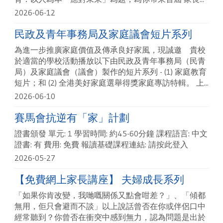
2026-06-12
民政及青年事務局及家庭議會短片系列
為進一步推廣家庭價值及傳承良好家風，現誠邀 貴校
於適當的學校活動播放以下由民政及青年事務局（民青
局）及家庭議會（議會）製作的短片系列 - (1) 家庭教育
短片；和 (2) 全港美好家庭選舉得獎家庭專訪特輯。 上...
2026-06-10
賽馬會抗逆有「家」計劃
證書頒發 單元: 1 學習時間: 約45-60分鐘 課程語言: 中文
證書: 有 費用: 免費 報讀基礎課程連結: 請按此登入
2026-05-27
【免費網上家長講座】 夫婦成長系列
「如果你肯改變，我哋嘅關係又點會咁差？」、「傾都
無用，佢只會避而不談」以上說話曾否在你或伴侶口中
經常聽到？你曾否在衝突中感到無力，認為問題是出於