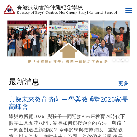
香港扶幼會許仲繩紀念學校
T
Society of Boys' Centres Hui Chung Sing Memorial School
o
g
g
l
e
n
a
v
i
g
最新消息
更多
a
t
共探未來教育路向 — 學與教博覽2026家長
i
o
高峰會
n
學與教博覽2026--與孩子一同迎接AI未來教育 AI時代下
數字工具五花八門，家長如何選擇適合的方法，與孩子
一同面對這些新挑戰？ 今年的學與教博覽以「重塑教
育：以人為本 應對未來」為題，為你帶來首屆 家長...