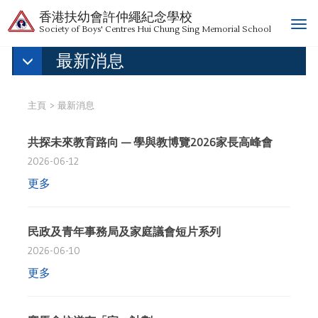
香港扶幼會許仲繩紀念學校
T
Society of Boys' Centres Hui Chung Sing Memorial School
o
最新消息
g
g
l
e
主頁
最新消息
n
a
共探未來教育路向 — 學與教博覽2026家長高峰會
v
2026-06-12
i
g
更多
a
t
i
民政及青年事務局及家庭議會短片系列
o
2026-06-10
n
更多