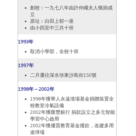
創校︰一九七八年由許仲繩夫人慨捐成
立
原址︰白田上邨一座
由小四至中三共十班
1993年
取消小學部，全校十班
1997年
二月遷往深水埗東沙島街150號
1998年 – 2002年
1998年獲華人永遠墳場基金捐贈裝置全
校教室冷氣設備
2002年獲匯豐銀行 捐款設立之多元智能
學習中心啟用
2002年獲優質教育基金撥款，改建多用
途球場