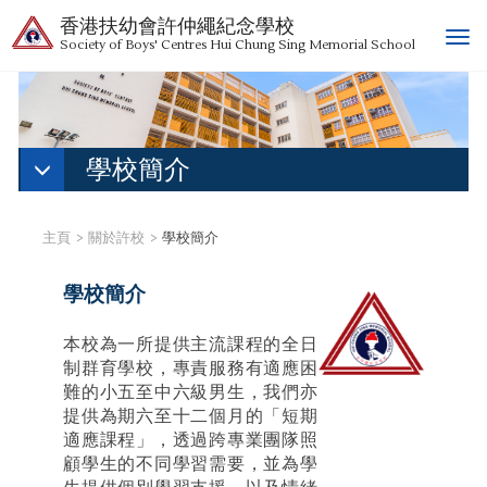
香港扶幼會許仲繩紀念學校
T
Society of Boys' Centres Hui Chung Sing Memorial School
o
g
g
l
e
學校簡介
n
a
v
主頁
關於許校
學校簡介
i
g
學校簡介
a
t
本校為一所提供主流課程的全日
i
制群育學校，專責服務有適應困
o
難的小五至中六級男生，我們亦
n
提供為期六至十二個月的「短期
適應課程」，透過跨專業團隊照
顧學生的不同學習需要，並為學