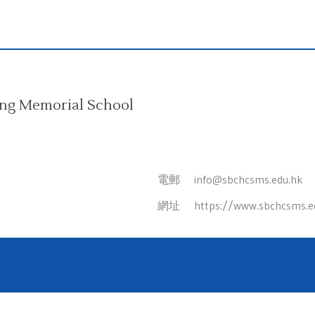
ing Memorial School
電郵
info@sbchcsms.edu.hk
網址
https://www.sbchcsms.e