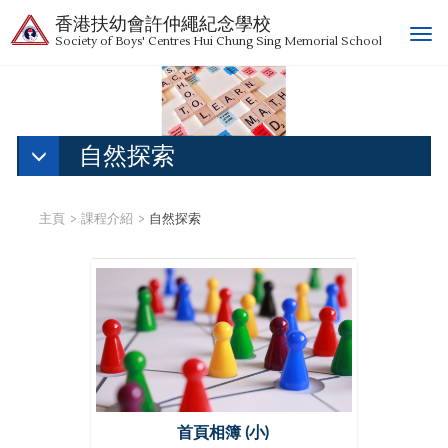
香港扶幼會許仲繩紀念學校
T
Society of Boys' Centres Hui Chung Sing Memorial School
o
g
g
l
e
自然探索
n
a
v
主頁
課程介紹
自然探索
i
g
a
t
i
o
n
首頁相簿 (小)