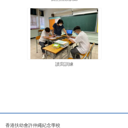
讀寫訓練
香港扶幼會許仲繩紀念學校