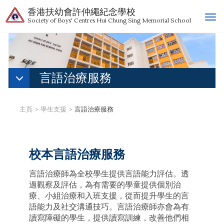
香港扶幼會許仲繩紀念學校
T
Society of Boys' Centres Hui Chung Sing Memorial School
o
g
g
l
e
言語治療服務
n
a
v
主頁
學生支援
言語治療服務
i
g
a
t
校本言語治療服務
i
o
言語治療師為全校學生提供言語能力評估。透
n
過觀察及評估，為有需要的學童提供個別治
療、小組治療和入班支援，從而提升學生的言
語能力及社交溝通技巧。言語治療師亦會為有
讀寫障礙的學生，提供讀寫訓練，改善他們相