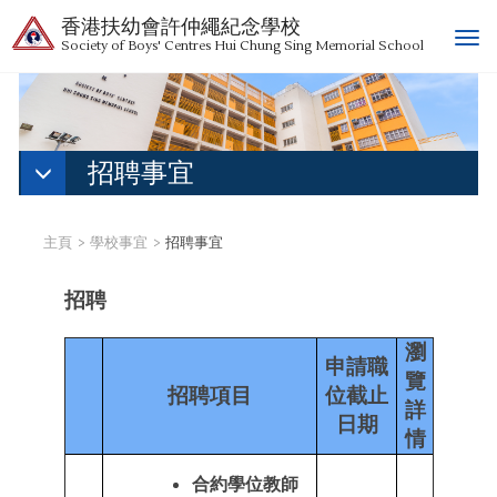
香港扶幼會許仲繩紀念學校
T
Society of Boys' Centres Hui Chung Sing Memorial School
o
g
g
l
e
招聘事宜
n
a
v
主頁
學校事宜
招聘事宜
i
g
招聘
a
t
瀏
i
申請職
覽
o
招聘項目
位截止
n
詳
日期
情
合約學位教師